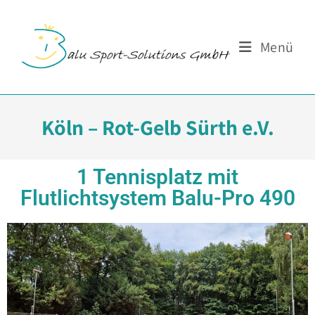
Menü
Köln – Rot-Gelb Sürth e.V.
1 Tennisplatz mit
Flutlichtsystem Balu-Pro 490